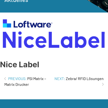
Nice Label
Beitrags-
PREVIOUS:
PSI Matrix –
NEXT:
Zebra/ RFID Lösungen
Matrix Drucker
Navigation