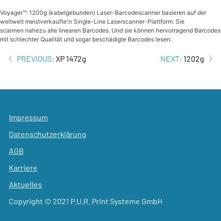
Voyager™: 1200g (kabelgebunden) Laser-Barcodescanner basieren auf der
weltweit meistverkaufte’:n Single-Line Laserscanner-Plattform. Sie
scannen nahezu alle linearen Barcodes. Und sie können hervorragend Barcodes
mit schlechter Qualität und sogar beschädigte Barcodes lesen.
Beitrags-
PREVIOUS:
XP 1472g
NEXT:
1202g
Navigation
Impressum
Datenschutzerklärung
AGB
Karriere
Aktuelles
Copyright © 2021 P.U.R. Print Systeme GmbH