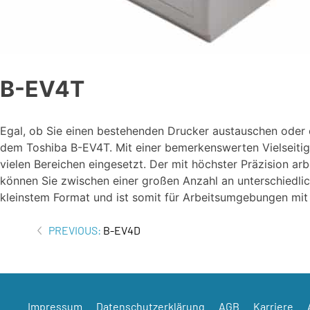
B-EV4T
Egal, ob Sie einen bestehenden Drucker austauschen oder 
dem Toshiba B-EV4T. Mit einer bemerkenswerten Vielseitig
vielen Bereichen eingesetzt. Der mit höchster Präzision ar
können Sie zwischen einer großen Anzahl an unterschiedl
kleinstem Format und ist somit für Arbeitsumgebungen mi
Beitrags-
PREVIOUS:
B-EV4D
Navigation
Impressum
Datenschutzerklärung
AGB
Karriere