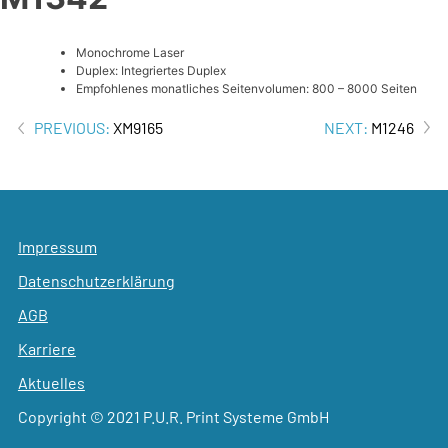
Monochrome Laser
Duplex: Integriertes Duplex
Empfohlenes monatliches Seitenvolumen: 800 – 8000 Seiten
Beitrags-
PREVIOUS:
XM9165
NEXT:
M1246
Navigation
Impressum
Datenschutzerklärung
AGB
Karriere
Aktuelles
Copyright © 2021 P.U.R. Print Systeme GmbH