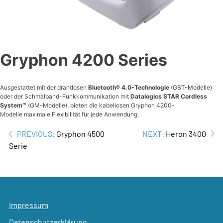
Gryphon 4200 Series
Ausgestattet mit der drahtlosen
Bluetooth® 4.0-Technologie
(GBT-Modelle)
oder der Schmalband-Funkkommunikation mit
Datalogics STAR Cordless
System™
(GM-Modelle), bieten die kabellosen Gryphon 4200-
Modelle maximale Flexibilität für jede Anwendung.
Beitrags-
PREVIOUS:
Gryphon 4500
NEXT:
Heron 3400
Serie
Navigation
Impressum
Datenschutzerklärung